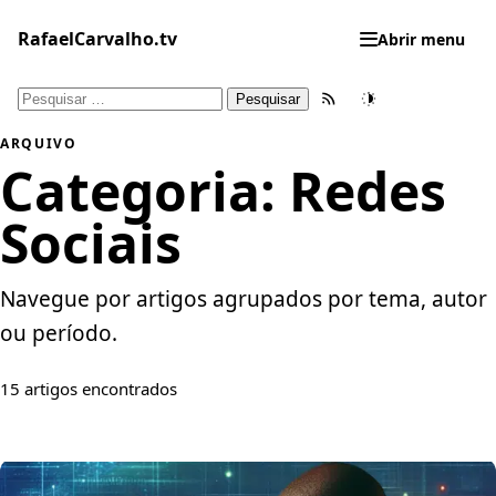
Pular
para
RafaelCarvalho.tv
Abrir menu
o
conteúdo
Pesquisar
Feed RSS
Tema
por:
ARQUIVO
Categoria:
Redes
Sociais
Navegue por artigos agrupados por tema, autor
ou período.
15 artigos encontrados