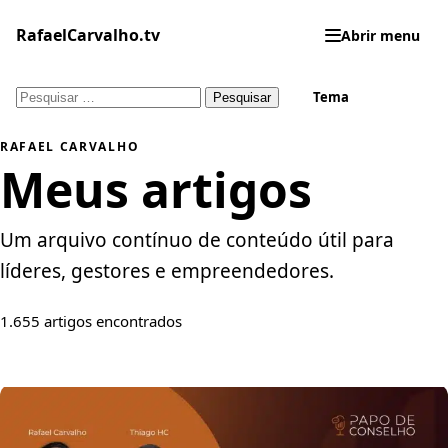
Pular
para
RafaelCarvalho.tv
Abrir menu
o
conteúdo
Pesquisar
Tema
Feed RSS
por:
RAFAEL CARVALHO
Meus artigos
Um arquivo contínuo de conteúdo útil para
líderes, gestores e empreendedores.
1.655 artigos encontrados