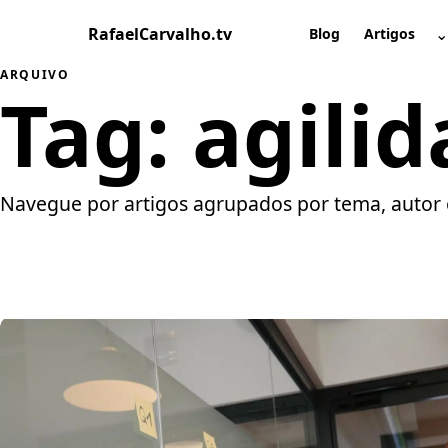
Pular
RafaelCarvalho.tv
⌄
para
Blog
Artigos
A
o
ARQUIVO
conteúdo
Tag:
agili
Navegue por artigos agrupados por tema, autor 