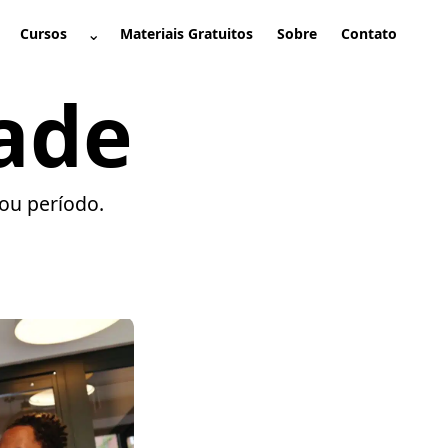
⌄
Cursos
Materiais Gratuitos
Sobre
Contato
brir submenu
Abrir submenu
dade
ou período.