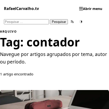
Pular
para
RafaelCarvalho.tv
Abrir menu
o
conteúdo
Pesquisar
Feed RSS
Tema
por:
ARQUIVO
Tag:
contador
Navegue por artigos agrupados por tema, autor
ou período.
1 artigo encontrado