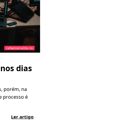
 nos dias
s, porém, na
se processo é
Ler artigo