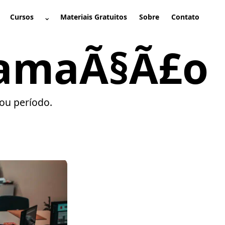
⌄
Cursos
Materiais Gratuitos
Sobre
Contato
brir submenu
Abrir submenu
ramaÃ§Ã£o
ou período.