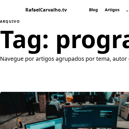
Pular
RafaelCarvalho.tv
⌄
para
Blog
Artigos
A
o
ARQUIVO
conteúdo
Tag:
prog
Navegue por artigos agrupados por tema, autor 