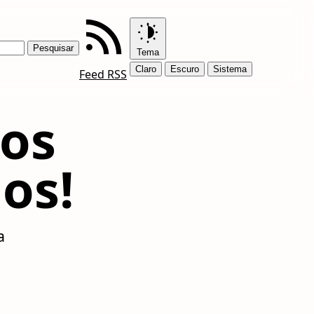
Tema
Claro
Escuro
Sistema
Feed RSS
 os
os!
a