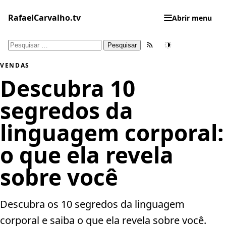
Pular
para
RafaelCarvalho.tv
Abrir menu
o
conteúdo
Pesquisar
Feed RSS
Tema
por:
VENDAS
Descubra 10
segredos da
linguagem corporal:
o que ela revela
sobre você
Descubra os 10 segredos da linguagem
corporal e saiba o que ela revela sobre você.