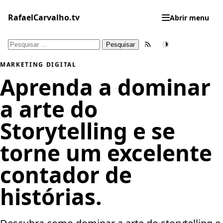
Pular
para
RafaelCarvalho.tv
Abrir menu
o
conteúdo
Pesquisar
Feed RSS
Tema
por:
MARKETING DIGITAL
Aprenda a dominar
a arte do
Storytelling e se
torne um excelente
contador de
histórias.