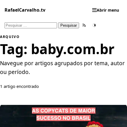
Pular
para
RafaelCarvalho.tv
Abrir menu
o
conteúdo
Pesquisar
Feed RSS
Tema
por:
ARQUIVO
Tag:
baby.com.br
Navegue por artigos agrupados por tema, autor
ou período.
1 artigo encontrado