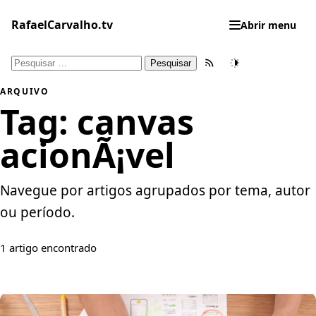
Pular
para
RafaelCarvalho.tv
Abrir menu
o
conteúdo
Pesquisar
Feed RSS
Tema
por:
ARQUIVO
Tag:
canvas
acionÃ¡vel
Navegue por artigos agrupados por tema, autor
ou período.
1 artigo encontrado