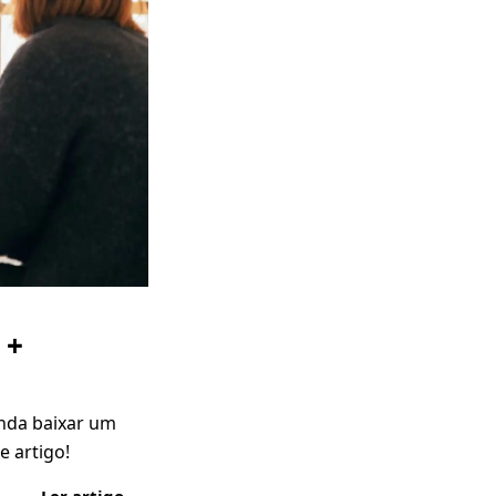
 +
inda baixar um
e artigo!
Ler artigo