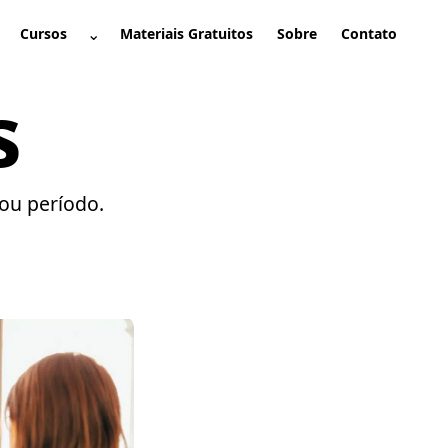
⌄
Cursos
Materiais Gratuitos
Sobre
Contato
brir submenu
Abrir submenu
s
ou período.