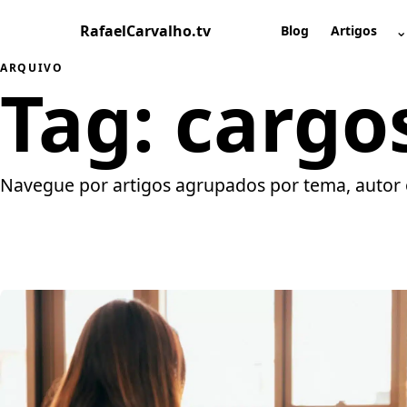
Pular
RafaelCarvalho.tv
⌄
para
Blog
Artigos
A
o
ARQUIVO
conteúdo
Tag:
cargo
Navegue por artigos agrupados por tema, autor 