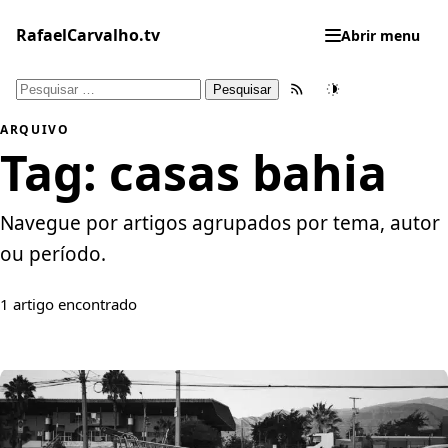
Pular
para
RafaelCarvalho.tv
Abrir menu
o
conteúdo
Pesquisar
Feed RSS
Tema
por:
ARQUIVO
Tag:
casas bahia
Navegue por artigos agrupados por tema, autor
ou período.
1 artigo encontrado