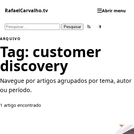
Pular
para
RafaelCarvalho.tv
Abrir menu
o
conteúdo
Pesquisar
Feed RSS
Tema
por:
ARQUIVO
Tag:
customer
discovery
Navegue por artigos agrupados por tema, autor
ou período.
1 artigo encontrado