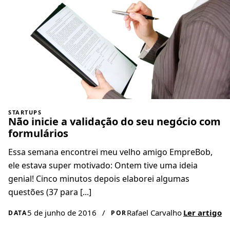
STARTUPS
Não inicie a validação do seu negócio com
formulários
Essa semana encontrei meu velho amigo EmpreBob,
ele estava super motivado: Ontem tive uma ideia
genial! Cinco minutos depois elaborei algumas
questões (37 para [...]
5 de junho de 2016
/
Rafael Carvalho
Ler artigo
DATA
POR