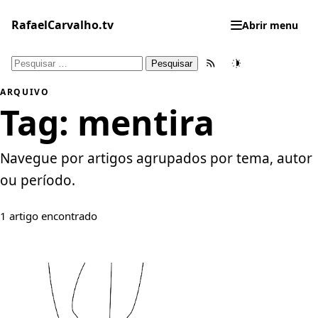
Pular
para
RafaelCarvalho.tv
Abrir menu
o
conteúdo
Pesquisar
Feed RSS
Tema
por:
ARQUIVO
Tag:
mentira
Navegue por artigos agrupados por tema, autor
ou período.
1 artigo encontrado