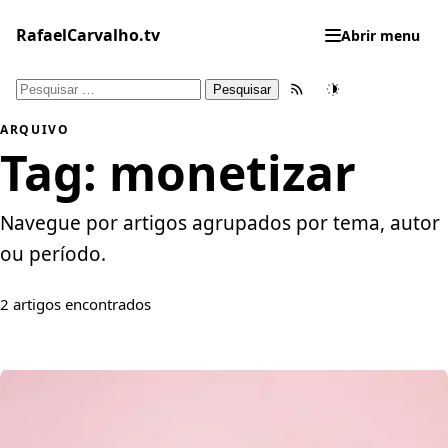
Pular
para
RafaelCarvalho.tv
Abrir menu
o
conteúdo
Pesquisar
Feed RSS
Tema
por:
ARQUIVO
Tag:
monetizar
Navegue por artigos agrupados por tema, autor
ou período.
2 artigos encontrados