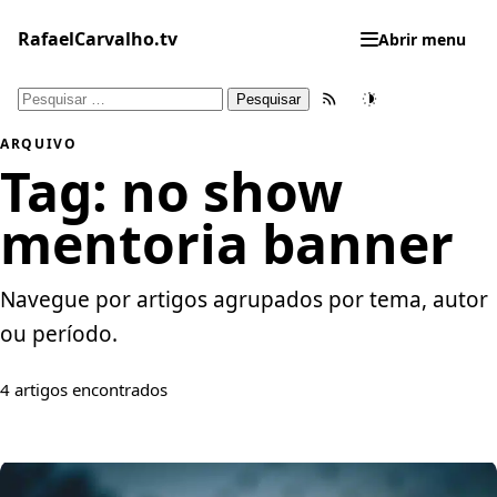
Pular
para
RafaelCarvalho.tv
Abrir menu
o
conteúdo
Pesquisar
Feed RSS
Tema
por:
ARQUIVO
Tag:
no show
mentoria banner
Navegue por artigos agrupados por tema, autor
ou período.
4 artigos encontrados