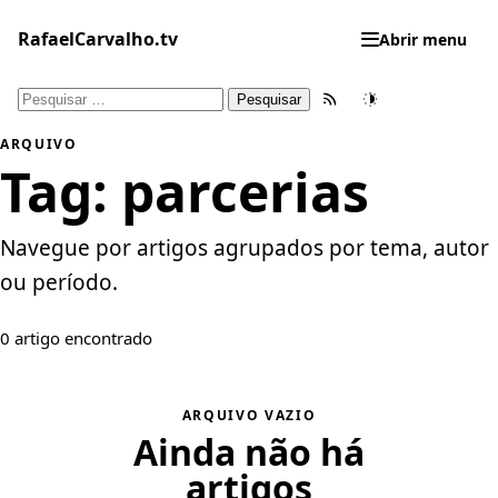
Pular
para
RafaelCarvalho.tv
Abrir menu
o
conteúdo
Pesquisar
Feed RSS
Tema
por:
ARQUIVO
Tag:
parcerias
Navegue por artigos agrupados por tema, autor
ou período.
0 artigo encontrado
ARQUIVO VAZIO
Ainda não há
artigos