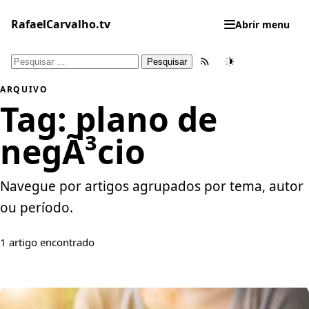
Pular
para
RafaelCarvalho.tv
Abrir menu
o
conteúdo
Pesquisar
Feed RSS
Tema
por:
ARQUIVO
Tag:
plano de
negÃ³cio
Navegue por artigos agrupados por tema, autor
ou período.
1 artigo encontrado