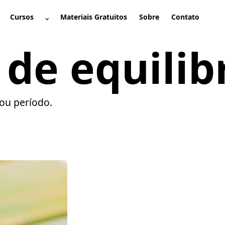
⌄
Cursos
Materiais Gratuitos
Sobre
Contato
brir submenu
Abrir submenu
de equilib
ou período.