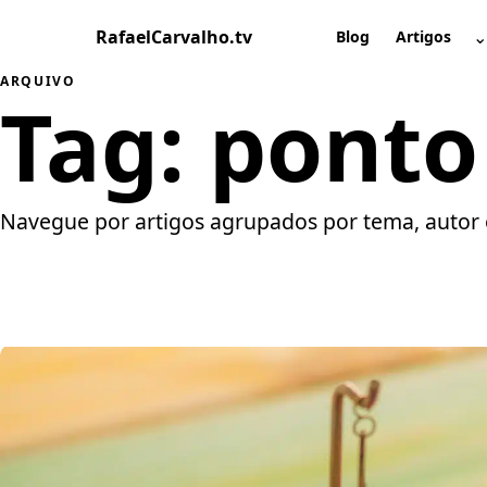
Pular
RafaelCarvalho.tv
⌄
para
Blog
Artigos
A
o
ARQUIVO
conteúdo
Tag:
ponto 
Navegue por artigos agrupados por tema, autor 