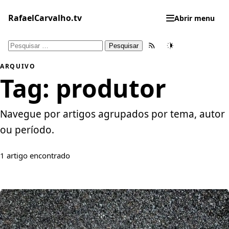
Pular
para
RafaelCarvalho.tv
Abrir menu
o
conteúdo
Pesquisar
Feed RSS
Tema
por:
ARQUIVO
Tag:
produtor
Navegue por artigos agrupados por tema, autor
ou período.
1 artigo encontrado