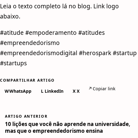
Leia o texto completo lá no blog. Link logo
abaixo.
#atitude #empoderamento #atitudes
#empreendedorismo
#empreendedorismodigital #herospark #startup
#startups
COMPARTILHAR ARTIGO
↗
Copiar link
W
WhatsApp
L
LinkedIn
X
X
ARTIGO ANTERIOR
10 lições que você não aprende na universidade,
mas que o empreendedorismo ensina