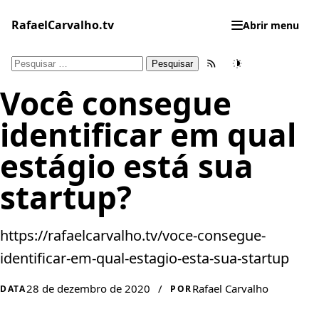
Pular
para
RafaelCarvalho.tv
Abrir menu
o
conteúdo
Pesquisar
Feed RSS
Tema
por:
Você consegue
identificar em qual
estágio está sua
startup?
https://rafaelcarvalho.tv/voce-consegue-
identificar-em-qual-estagio-esta-sua-startup
28 de dezembro de 2020
/
Rafael Carvalho
DATA
POR