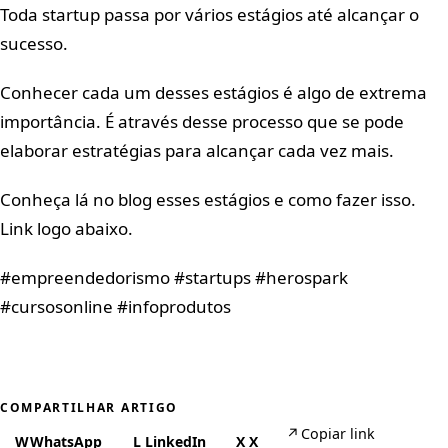
Toda startup passa por vários estágios até alcançar o
sucesso.
Conhecer cada um desses estágios é algo de extrema
importância. É através desse processo que se pode
elaborar estratégias para alcançar cada vez mais.
Conheça lá no blog esses estágios e como fazer isso.
Link logo abaixo.
#empreendedorismo #startups #herospark
#cursosonline #infoprodutos
COMPARTILHAR ARTIGO
↗
Copiar link
W
WhatsApp
L
LinkedIn
X
X