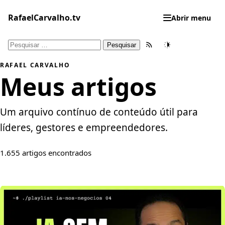
Pular
para
RafaelCarvalho.tv
Abrir menu
o
conteúdo
Pesquisar
Feed RSS
Tema
por:
RAFAEL CARVALHO
Meus artigos
Um arquivo contínuo de conteúdo útil para
líderes, gestores e empreendedores.
1.655 artigos encontrados