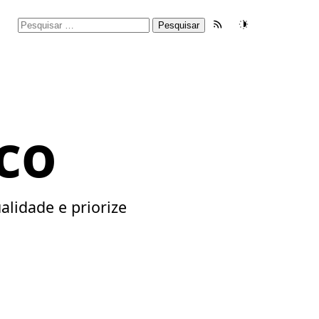
Pesquisar
Feed RSS
Tema
por:
ico
alidade e priorize