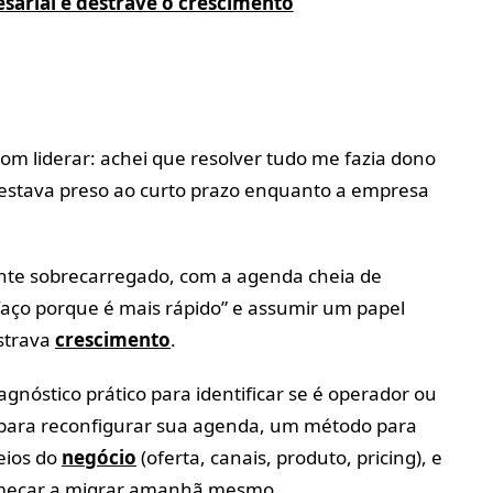
sarial e destrave o crescimento
om liderar: achei que resolver tudo me fazia dono
 estava preso ao curto prazo enquanto a empresa
ente sobrecarregado, com a agenda cheia de
faço porque é mais rápido” e assumir um papel
strava
crescimento
.
gnóstico prático para identificar se é operador ou
s para reconfigurar sua agenda, um método para
eios do
negócio
(oferta, canais, produto, pricing), e
omeçar a migrar amanhã mesmo.