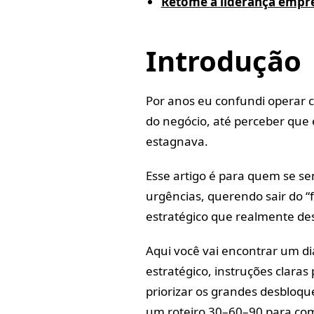
Retome a liderança empre
Introdução
Por anos eu confundi operar c
do negócio, até perceber que
estagnava.
Esse artigo é para quem se s
urgências, querendo sair do “
estratégico que realmente de
Aqui você vai encontrar um dia
estratégico, instruções clara
priorizar os grandes desbloqu
um roteiro 30–60–90 para c