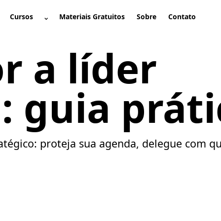
⌄
Cursos
Materiais Gratuitos
Sobre
Contato
brir submenu
Abrir submenu
 a líder
: guia prát
ratégico: proteja sua agenda, delegue com qu