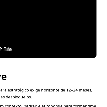
ve
ara estratégico exige horizonte de 12–24 meses,
es desbloqueios.
om contexto, padrão e autonomia para formar time