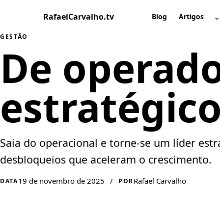
Pular
RafaelCarvalho.tv
⌄
para
Blog
Artigos
A
o
GESTÃO
conteúdo
De operador
estratégico
Saia do operacional e torne-se um líder est
desbloqueios que aceleram o crescimento.
19 de novembro de 2025
/
Rafael Carvalho
DATA
POR