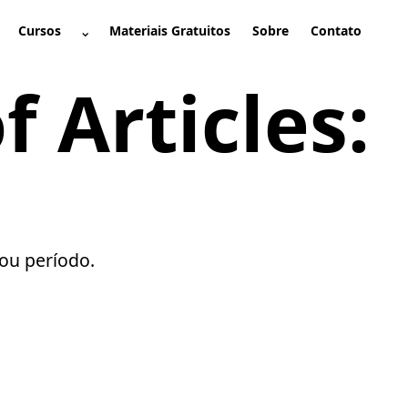
⌄
Cursos
Materiais Gratuitos
Sobre
Contato
brir submenu
Abrir submenu
 Articles:
ou período.