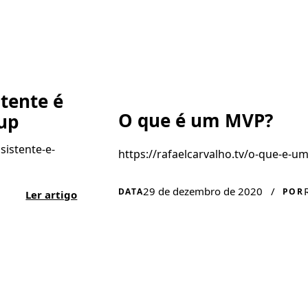
tente é
O que é um MVP?
up
sistente-e-
https://rafaelcarvalho.tv/o-que-e-u
29 de dezembro de 2020
/
DATA
POR
Ler artigo