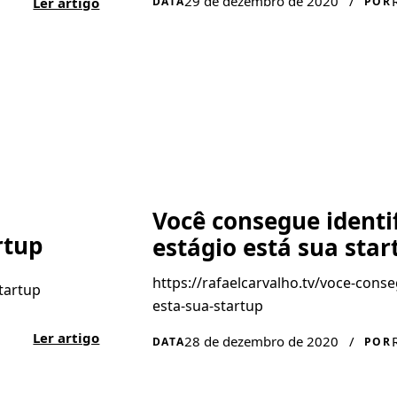
29 de dezembro de 2020
/
DATA
POR
Ler artigo
Você consegue identi
rtup
estágio está sua star
https://rafaelcarvalho.tv/voce-conse
tartup
esta-sua-startup
Ler artigo
28 de dezembro de 2020
/
DATA
POR