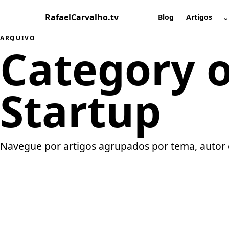
Pular
RafaelCarvalho.tv
⌄
para
Blog
Artigos
A
o
ARQUIVO
conteúdo
Category of
Startup
Navegue por artigos agrupados por tema, autor 