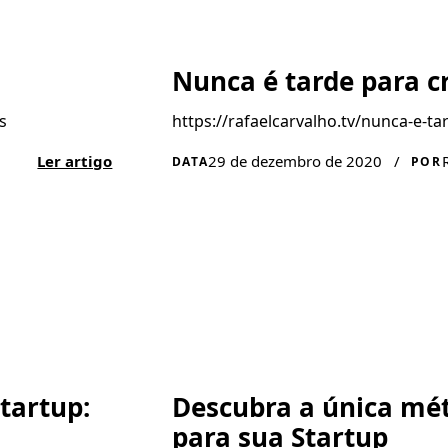
Nunca é tarde para cr
s
https://rafaelcarvalho.tv/nunca-e-ta
Ler artigo
29 de dezembro de 2020
/
DATA
POR
tartup:
Descubra a única mét
para sua Startup