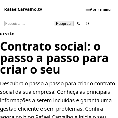
Pular
para
RafaelCarvalho.tv
Abrir menu
o
conteúdo
Pesquisar
Feed RSS
Tema
por:
GESTÃO
Contrato social: o
passo a passo para
criar o seu
Descubra o passo a passo para criar o contrato
social da sua empresa! Conheça as principais
informações a serem incluídas e garanta uma
gestão eficiente e sem problemas. Confira
agora no blog Rafael Carvalho e inicie o seu