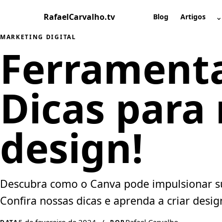
Pular
RafaelCarvalho.tv
⌄
para
Blog
Artigos
A
o
MARKETING DIGITAL
conteúdo
Ferramenta
Dicas para
design!
Descubra como o Canva pode impulsionar sua
Confira nossas dicas e aprenda a criar desig