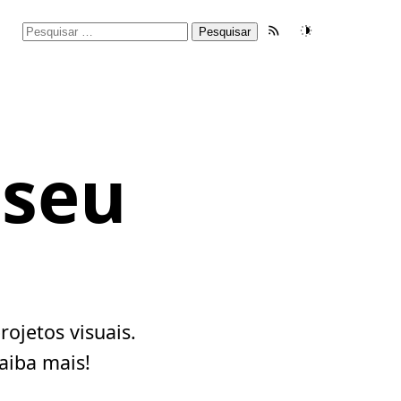
Pesquisar
Feed RSS
Tema
por:
 seu
ojetos visuais.
saiba mais!