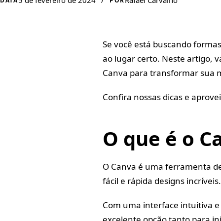
5 de fevereiro de 2024
/
Rafael Carvalho
DATA
POR
Se você está buscando formas 
ao lugar certo. Neste artigo,
Canva para transformar sua m
Confira nossas dicas e aprovei
O que é o C
O Canva é uma ferramenta de 
fácil e rápida designs incríveis.
Com uma interface intuitiva 
excelente opção tanto para in