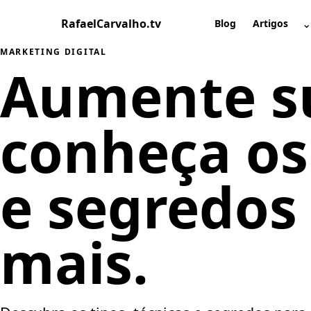
Pular
RafaelCarvalho.tv
⌄
para
Blog
Artigos
A
o
MARKETING DIGITAL
conteúdo
Aumente s
conheça os 
e segredos
mais.