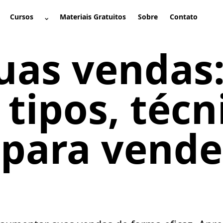
⌄
Cursos
Materiais Gratuitos
Sobre
Contato
brir submenu
Abrir submenu
uas vendas
tipos, técn
 para vende