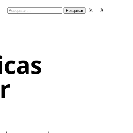
Pesquisar
Feed RSS
Tema
por:
:
icas
r