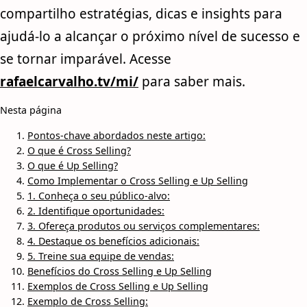
compartilho estratégias, dicas e insights para
ajudá-lo a alcançar o próximo nível de sucesso e
se tornar imparável. Acesse
rafaelcarvalho.tv/mi/
para saber mais.
Nesta página
Pontos-chave abordados neste artigo:
O que é Cross Selling?
O que é Up Selling?
Como Implementar o Cross Selling e Up Selling
1. Conheça o seu público-alvo:
2. Identifique oportunidades:
3. Ofereça produtos ou serviços complementares:
4. Destaque os benefícios adicionais:
5. Treine sua equipe de vendas:
Benefícios do Cross Selling e Up Selling
Exemplos de Cross Selling e Up Selling
Exemplo de Cross Selling: