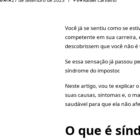
27 de setembro de 2023
/
Rafael Carvalho
DATA
POR
Você já se sentiu como se est
competente em sua carreira,
descobrissem que você não é t
Se essa sensação já passou p
síndrome do impostor.
Neste artigo, vou te explicar
suas causas, sintomas e, o ma
saudável para que ela não afe
O que é sín