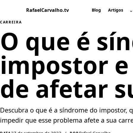
Pular
RafaelCarvalho.tv
⌄
para
Blog
Artigos
A
o
CARREIRA
conteúdo
O que é sí
impostor e
de afetar s
Descubra o que é a síndrome do impostor, q
impedir que esse problema afete a sua carre