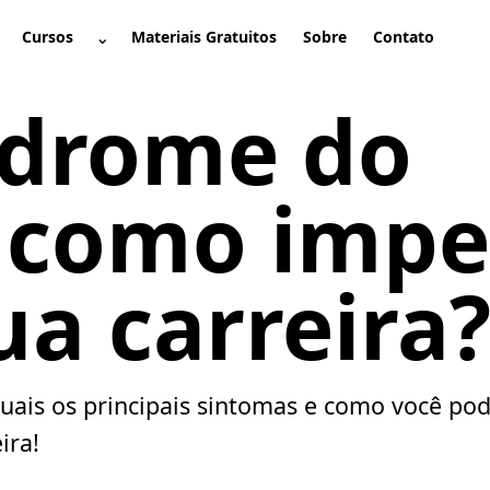
⌄
Cursos
Materiais Gratuitos
Sobre
Contato
brir submenu
Abrir submenu
ndrome do
 como impe
ua carreira
uais os principais sintomas e como você pod
ira!