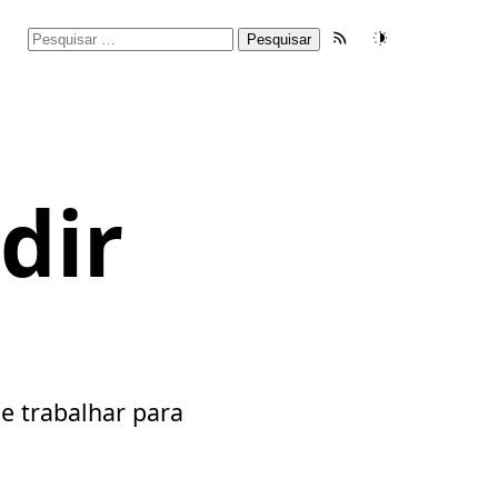
Pesquisar
Feed RSS
Tema
por:
dir
?
e trabalhar para