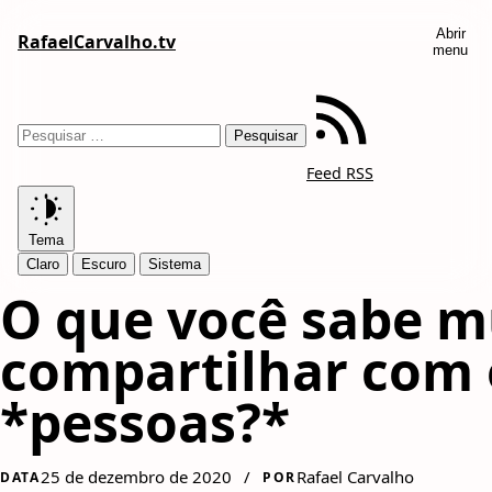
Abrir
RafaelCarvalho.tv
menu
Feed RSS
Tema
Claro
Escuro
Sistema
O que você sabe m
compartilhar com 
*pessoas?*
25 de dezembro de 2020
/
Rafael Carvalho
DATA
POR