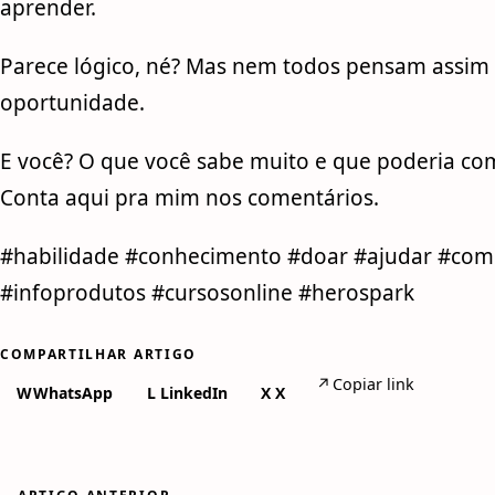
aprender.
Parece lógico, né? Mas nem todos pensam assim
oportunidade.
E você? O que você sabe muito e que poderia com
Conta aqui pra mim nos comentários.
#habilidade #conhecimento #doar #ajudar #com
#infoprodutos #cursosonline #herospark
COMPARTILHAR ARTIGO
↗
Copiar link
W
WhatsApp
L
LinkedIn
X
X