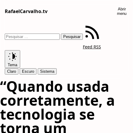
Abrir
RafaelCarvalho.tv
menu
Feed RSS
Tema
Claro
Escuro
Sistema
“Quando usada
corretamente, a
tecnologia se
torna um