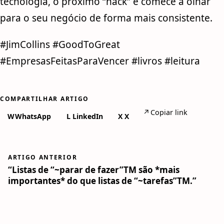
tecnologia, o próximo “hack” e comece a olhar
para o seu negócio de forma mais consistente.
#JimCollins #GoodToGreat
#EmpresasFeitasParaVencer #livros #leitura
COMPARTILHAR ARTIGO
↗
Copiar link
W
WhatsApp
L
LinkedIn
X
X
ARTIGO ANTERIOR
“Listas de “~parar de fazer”TM são *mais
importantes* do que listas de “~tarefas”TM.”