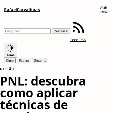
Abrir
RafaelCarvalho.tv
menu
Feed RSS
Tema
Claro
Escuro
Sistema
GESTÃO
PNL: descubra
como aplicar
técnicas de