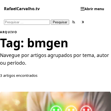
Pular
para
RafaelCarvalho.tv
Abrir menu
o
conteúdo
Pesquisar
Feed RSS
Tema
por:
ARQUIVO
Tag:
bmgen
Navegue por artigos agrupados por tema, autor
ou período.
3 artigos encontrados