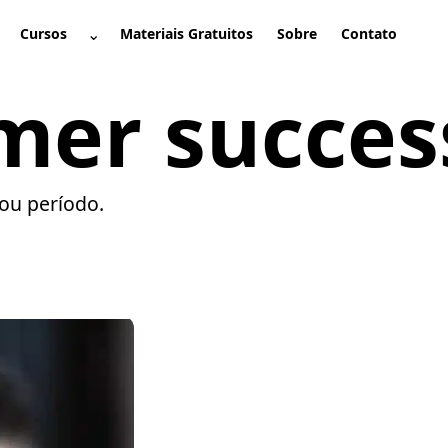
⌄
Cursos
Materiais Gratuitos
Sobre
Contato
brir submenu
Abrir submenu
mer succes
ou período.