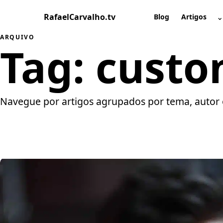
Pular
RafaelCarvalho.tv
⌄
para
Blog
Artigos
A
o
ARQUIVO
conteúdo
Tag:
custo
Navegue por artigos agrupados por tema, autor 