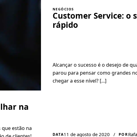
NEGÓCIOS
Customer Service: o 
rápido
Alcançar o sucesso é o desejo de q
parou para pensar como grandes n
chegar a esse nível? [...]
alhar na
s que estão na
11 de agosto de 2020
/
Rafa
DATA
POR
o de clientes!