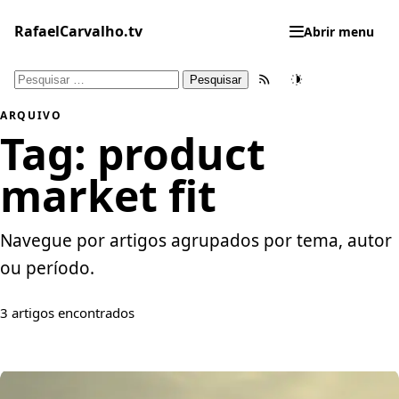
Pular
para
RafaelCarvalho.tv
Abrir menu
o
conteúdo
Pesquisar
Feed RSS
Tema
por:
ARQUIVO
Tag:
product
market fit
Navegue por artigos agrupados por tema, autor
ou período.
3 artigos encontrados