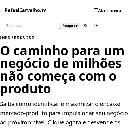
Pular
para
RafaelCarvalho.tv
Abrir menu
o
conteúdo
Pesquisar
Feed RSS
Tema
por:
INFOPRODUTOS
O caminho para um
negócio de milhões
não começa com o
produto
Saiba como identificar e maximizar o encaixe
mercado-produto para impulsionar seu negócio
ao próximo nível. Clique agora e desvende os