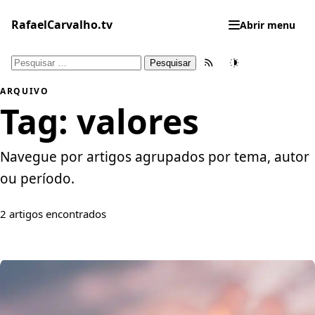
Pular
para
RafaelCarvalho.tv
Abrir menu
o
conteúdo
Pesquisar
Feed RSS
Tema
por:
ARQUIVO
Tag:
valores
Navegue por artigos agrupados por tema, autor
ou período.
2 artigos encontrados