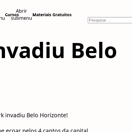
Abrir
⌄
⌄
Cursos
Materiais Gratuitos
nu
submenu
nvadiu Belo
 invadiu Belo Horizonte!
e ecoar pelos 4 cantos da capital