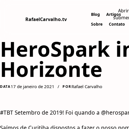
Abrir
Blog
Artigos
subme
RafaelCarvalho.tv
Sobre
Contato
HeroSpark i
Horizonte
17 de janeiro de 2021
/
Rafael Carvalho
DATA
POR
#TBT Setembro de 2019! Foi quando a @herospark
Saímos de Curitiba dispostos a fazer o nosso nom