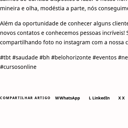
mineira e olha, modéstia a parte, nós conseguim
Além da oportunidade de conhecer alguns client
novos contatos e conhecemos pessoas incríveis! 
compartilhando foto no instagram com a nossa ca
#tbt #saudade #bh #belohorizonte #eventos #n
#cursosonline
W
WhatsApp
L
LinkedIn
X
X
COMPARTILHAR ARTIGO