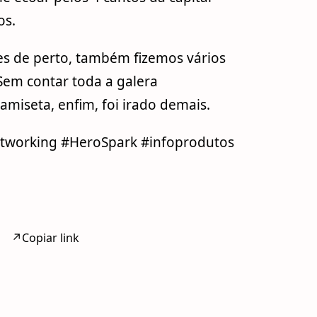
os.
es de perto, também fizemos vários
Sem contar toda a galera
miseta, enfim, foi irado demais.
etworking #HeroSpark #infoprodutos
↗
Copiar link