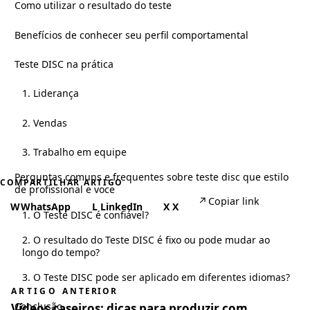
Como utilizar o resultado do teste
Benefícios de conhecer seu perfil comportamental
Teste DISC na prática
1. Liderança
2. Vendas
3. Trabalho em equipe
Perguntas comuns e frequentes sobre teste disc que estilo
COMPARTILHAR ARTIGO
de profissional e voce
↗
Copiar link
W
WhatsApp
L
LinkedIn
X
X
1. O Teste DISC é confiável?
2. O resultado do Teste DISC é fixo ou pode mudar ao
longo do tempo?
3. O Teste DISC pode ser aplicado em diferentes idiomas?
ARTIGO ANTERIOR
Conclusão
Vídeos caseiros: dicas para produzir com