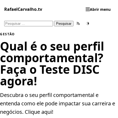
Pular
para
RafaelCarvalho.tv
Abrir menu
o
conteúdo
Pesquisar
Feed RSS
Tema
por:
GESTÃO
Qual é o seu perfil
comportamental?
Faça o Teste DISC
agora!
Descubra o seu perfil comportamental e
entenda como ele pode impactar sua carreira e
negócios. Clique aqui!