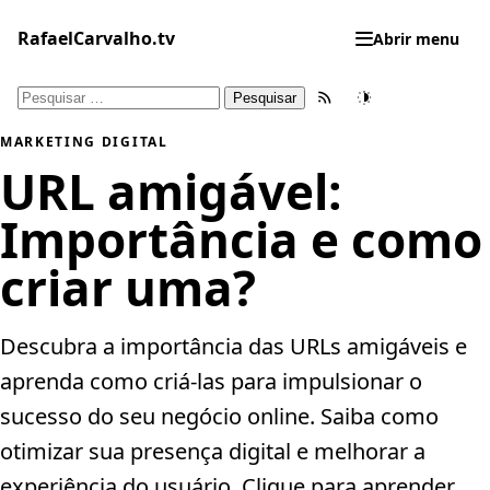
Pular
para
RafaelCarvalho.tv
Abrir menu
o
conteúdo
Pesquisar
Feed RSS
Tema
por:
MARKETING DIGITAL
URL amigável:
Importância e como
criar uma?
Descubra a importância das URLs amigáveis e
aprenda como criá-las para impulsionar o
sucesso do seu negócio online. Saiba como
otimizar sua presença digital e melhorar a
experiência do usuário. Clique para aprender