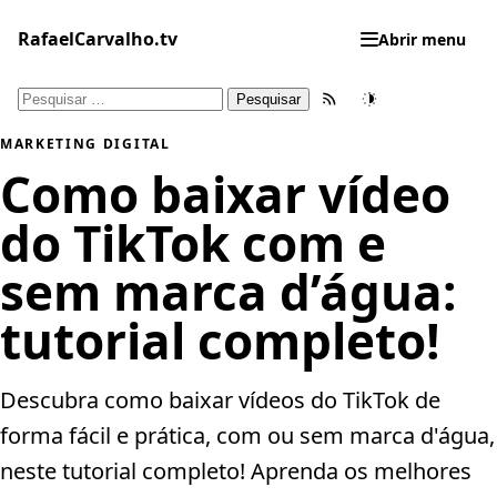
Pular
para
RafaelCarvalho.tv
Abrir menu
o
conteúdo
Pesquisar
Feed RSS
Tema
por:
MARKETING DIGITAL
Como baixar vídeo
do TikTok com e
sem marca d’água:
tutorial completo!
Descubra como baixar vídeos do TikTok de
forma fácil e prática, com ou sem marca d'água,
neste tutorial completo! Aprenda os melhores