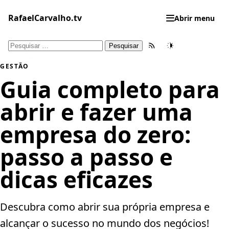
Pular
para
RafaelCarvalho.tv
Abrir menu
o
conteúdo
Pesquisar
Feed RSS
Tema
por:
GESTÃO
Guia completo para
abrir e fazer uma
empresa do zero:
passo a passo e
dicas eficazes
Descubra como abrir sua própria empresa e
alcançar o sucesso no mundo dos negócios!