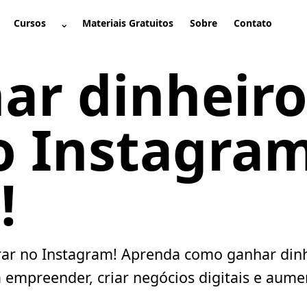
⌄
Cursos
Materiais Gratuitos
Sobre
Contato
brir submenu
Abrir submenu
ar dinheir
o Instagram
!
ucrar no Instagram! Aprenda como ganhar din
 empreender, criar negócios digitais e aume