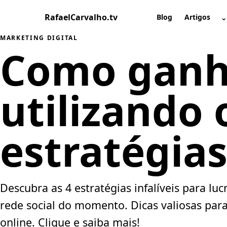
Pular
RafaelCarvalho.tv
⌄
para
Blog
Artigos
A
o
MARKETING DIGITAL
conteúdo
Como ganh
utilizando 
estratégias
Descubra as 4 estratégias infalíveis para l
rede social do momento. Dicas valiosas para
online. Clique e saiba mais!