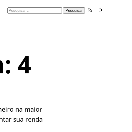
Pesquisar
Feed RSS
Tema
por:
o
: 4
heiro na maior
ntar sua renda