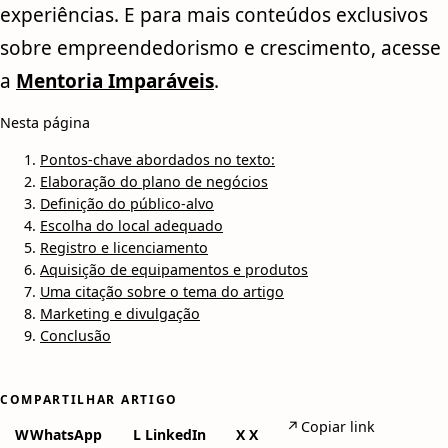
experiências. E para mais conteúdos exclusivos
sobre empreendedorismo e crescimento, acesse
a
Mentoria Imparáveis
.
Nesta página
Pontos-chave abordados no texto:
Elaboração do plano de negócios
Definição do público-alvo
Escolha do local adequado
Registro e licenciamento
Aquisição de equipamentos e produtos
Uma citação sobre o tema do artigo
Marketing e divulgação
Conclusão
COMPARTILHAR ARTIGO
↗
Copiar link
W
WhatsApp
L
LinkedIn
X
X