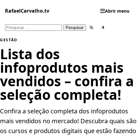
Pular
para
RafaelCarvalho.tv
Abrir menu
o
conteúdo
Pesquisar
Feed RSS
Tema
por:
GESTÃO
Lista dos
infoprodutos mais
vendidos – confira a
seleção completa!
Confira a seleção completa dos infoprodutos
mais vendidos no mercado! Descubra quais são
os cursos e produtos digitais que estão fazendo