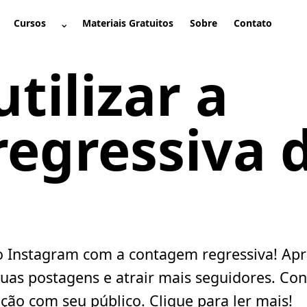
⌄
Cursos
Materiais Gratuitos
Sobre
Contato
brir submenu
Abrir submenu
tilizar a
egressiva 
Instagram com a contagem regressiva! Apre
uas postagens e atrair mais seguidores. Con
ação com seu público. Clique para ler mais!