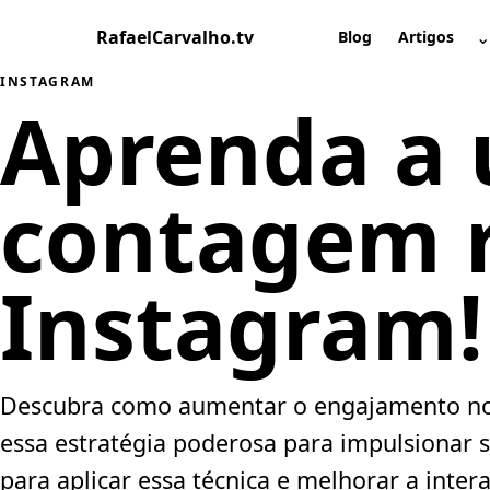
Pular
RafaelCarvalho.tv
⌄
para
Blog
Artigos
A
o
INSTAGRAM
conteúdo
Aprenda a u
contagem r
Instagram!
Descubra como aumentar o engajamento no 
essa estratégia poderosa para impulsionar s
para aplicar essa técnica e melhorar a inter