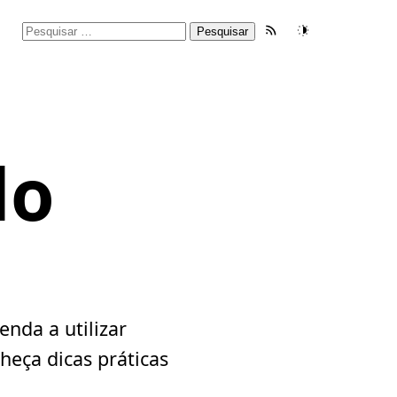
Pesquisar
Feed RSS
Tema
por:
do
nda a utilizar
heça dicas práticas