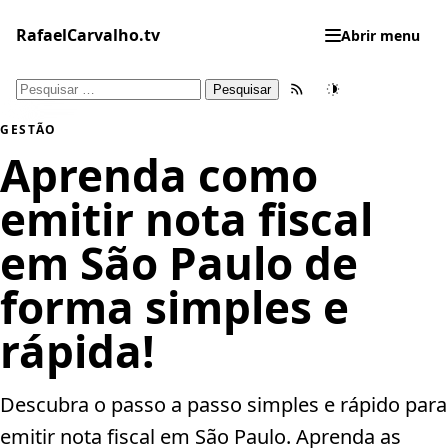
Pular
para
RafaelCarvalho.tv
Abrir menu
o
conteúdo
Pesquisar
Feed RSS
Tema
por:
GESTÃO
Aprenda como
emitir nota fiscal
em São Paulo de
forma simples e
rápida!
Descubra o passo a passo simples e rápido para
emitir nota fiscal em São Paulo. Aprenda as