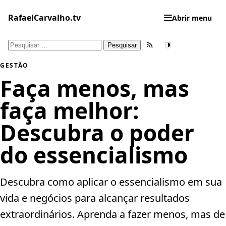
Pular
para
RafaelCarvalho.tv
Abrir menu
o
conteúdo
Pesquisar
Feed RSS
Tema
por:
GESTÃO
Faça menos, mas
faça melhor:
Descubra o poder
do essencialismo
Descubra como aplicar o essencialismo em sua
vida e negócios para alcançar resultados
extraordinários. Aprenda a fazer menos, mas de