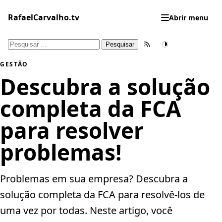
Pular
para
RafaelCarvalho.tv
Abrir menu
o
conteúdo
Pesquisar
Feed RSS
Tema
por:
GESTÃO
Descubra a solução
completa da FCA
para resolver
problemas!
Problemas em sua empresa? Descubra a
solução completa da FCA para resolvê-los de
uma vez por todas. Neste artigo, você